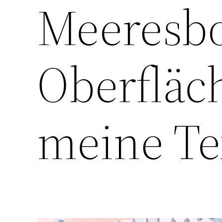
Meeresbo
Oberfläc
meine Te