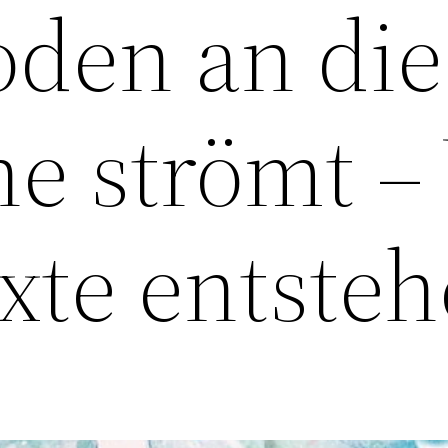
den an die
he strömt –
xte entste