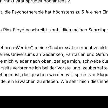
irnaktivität sprudelt hochintensiv.
, die Psychotherapie hat höchstens zu 5 % einen Ein
n Pink Floyd beschreibt sinnbildlich meinen Schreib
oren-Werden“, meine Glaubenssätze erneut zu aktual
meines Universums an Gedanken, Fantasien und Gefühl
ehe mich wieder nach oben, zerlege mich, schwebe durc
seits verbrenne ich bei der Vorstellung, zauberhafte 
eflogen ist, das gesehen werden will, sprüht vor Flug
, ein Erwachen zu erleben. Wie sehr mich dies innerl