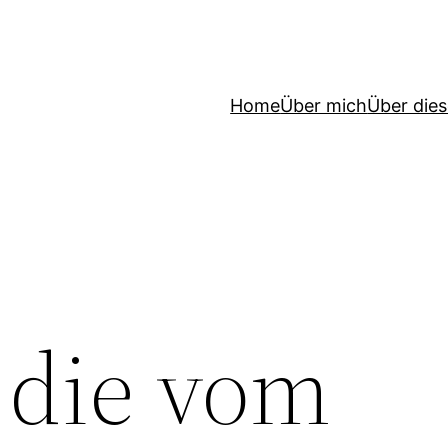
Home
Über mich
Über die
 die vom