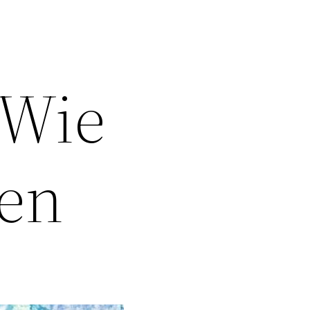
 Wie
hen