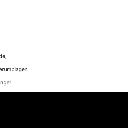
de,
herumplagen
inge!