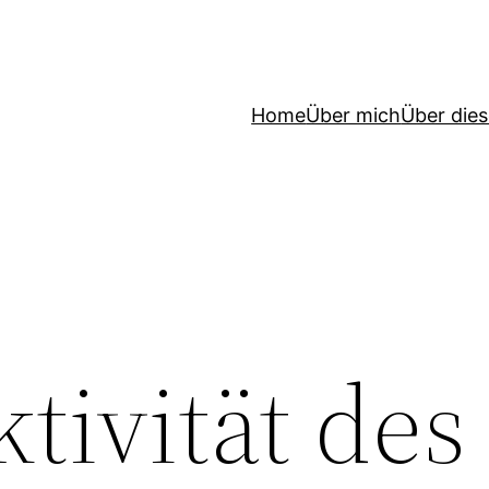
Home
Über mich
Über die
ktivität des