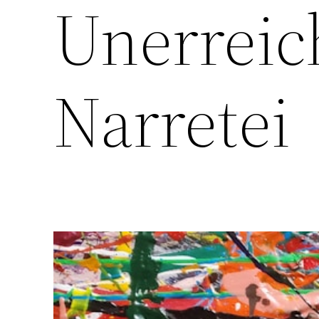
Unerreic
Narretei