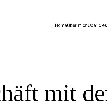
Home
Über mich
Über die
häft mit de