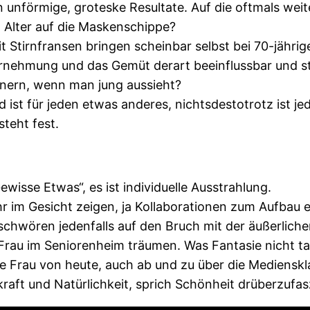
en unförmige, groteske Resultate. Auf die oftmals wei
Alter auf die Maskenschippe?
 Stirnfransen bringen scheinbar selbst bei 70-jährig
hrnehmung und das Gemüt derart beeinflussbar und s
nern, wenn man jung aussieht?
d ist für jeden etwas anderes, nichtsdestotrotz ist j
steht fest.
Gewisse Etwas“, es ist individuelle Ausstrahlung.
ehr im Gesicht zeigen, ja Kollaborationen zum Aufbau
chwören jedenfalls auf den Bruch mit der äußerliche
h Frau im Seniorenheim träumen. Was Fantasie nicht ta
e Frau von heute, auch ab und zu über die Medienskla
skraft und Natürlichkeit, sprich Schönheit drüberzufas